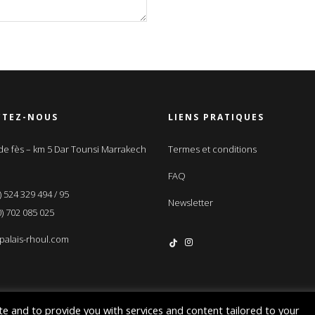
CTEZ-NOUS
LIENS PRATIQUES
e fès – km 5 Dar Tounsi Marrakech
Termes et conditions
FAQ
) 524 329 494 / 95
Newsletter
) 702 085 025
palais-rhoul.com
te and to provide you with services and content tailored to your